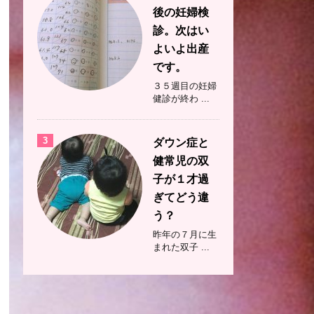
後の妊婦検
苦手（吐き出す）。食にあま
診。次はい
よいよ出産
もまだできない。
です。
３５週目の妊婦
音楽がなるものが好き）
健診が終わ ...
3
ダウン症と
健常児の双
OK
子が１才過
ぎてどう違
 さらにジェスチャーを使
う？
昨年の７月に生
まれた双子 ...