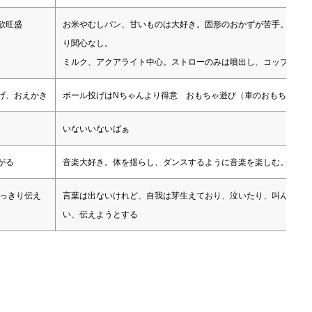
欲旺盛
お米やむしパン、甘いものは大好き。固形のおかずが苦手。汁物
り関心なし。
ミルク、アクアライト中心。ストローのみは噴出し、コップ飲み
げ、おえかき
ボール投げはNちゃんより得意 おもちゃ遊び（車のおもちゃや、
いないいないばぁ
がる
音楽大好き。体を揺らし、ダンスするように音楽を楽しむ。洋楽も
はっきり伝え
言葉は出ないけれど、自我は芽生えており、泣いたり、叫んだり、
い、伝えようとする