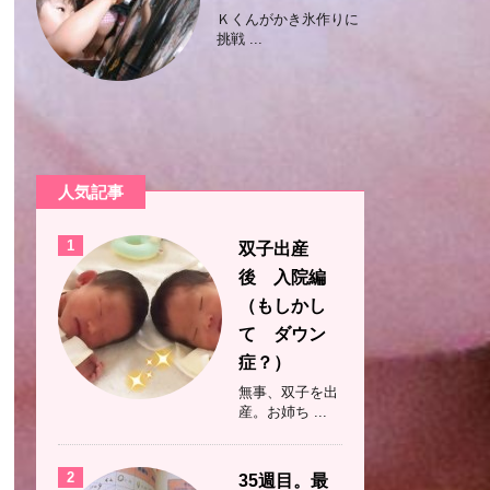
Ｋくんがかき氷作りに
挑戦 ...
人気記事
1
双子出産
後 入院編
（もしかし
て ダウン
症？）
無事、双子を出
産。お姉ち ...
2
35週目。最