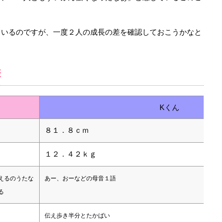
ているのですが、一度２人の成長の差を確認しておこうかなと
差
Kくん
８１．８ｃｍ
１２．４２ｋｇ
えるのうたな
あー、おーなどの母音１語
る
伝え歩き半分とたかばい