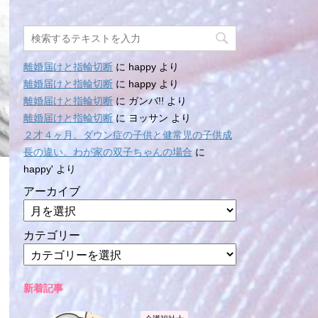
離婚届けと指輪切断
に
happy
より
離婚届けと指輪切断
に
happy
より
離婚届けと指輪切断
に
ガンバ!!
より
離婚届けと指輪切断
に
ヨッサン
より
２才４ヶ月。ダウン症の子供と健常児の子供成
長の違い。わが家の双子ちゃんの場合
に
happy'
より
アーカイブ
カテゴリー
新着記事