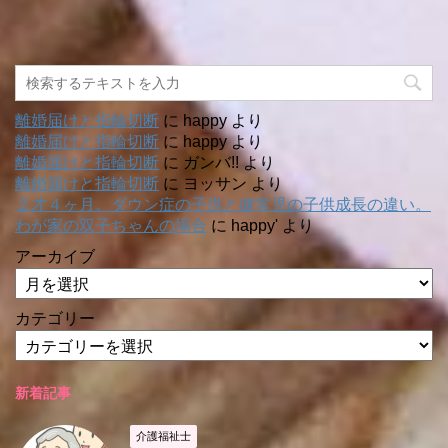
離婚届けと指輪切断
に
happy
より
離婚届けと指輪切断
に
happy
より
離婚届けと指輪切断
に
ガンバ!!
より
離婚届けと指輪切断
に
ヨッサン
より
２才４ヶ月。ダウン症の子供と健常児の子供成長の違い。
わが家の双子ちゃんの場合
に
happy'
より
アーカイブ
カテゴリー
新着記事
介護福祉士