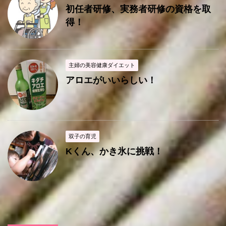
初任者研修、実務者研修の資格を取
得！
主婦の美容健康ダイエット
アロエがいいらしい！
双子の育児
Kくん、かき氷に挑戦！