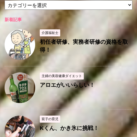
新着記事
介護福祉士
初任者研修、実務者研修の資格を取
得！
主婦の美容健康ダイエット
アロエがいいらしい！
双子の育児
Kくん、かき氷に挑戦！