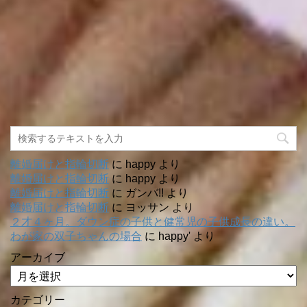
離婚届けと指輪切断
に
happy
より
離婚届けと指輪切断
に
happy
より
離婚届けと指輪切断
に
ガンバ!!
より
離婚届けと指輪切断
に
ヨッサン
より
２才４ヶ月。ダウン症の子供と健常児の子供成長の違い。
わが家の双子ちゃんの場合
に
happy'
より
アーカイブ
カテゴリー