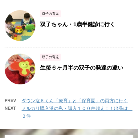
双子の育児
双子ちゃん・1歳半健診に行く
双子の育児
生後６ヶ月半の双子の発達の違い
PREV
ダウン症Ｋくん「療育」と「保育園」の両方に行く
NEXT
メルカリ購入派の私・購入１００件超え！！出品は、
３件