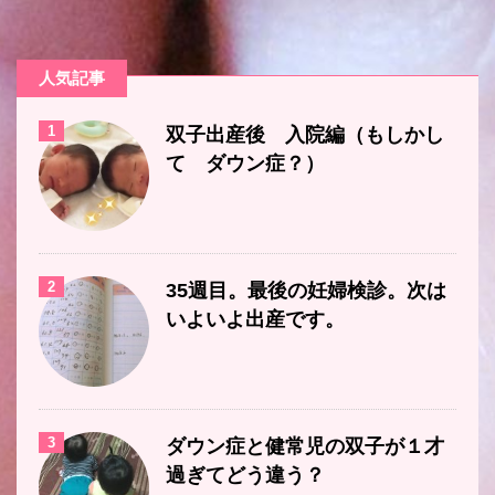
人気記事
1
双子出産後 入院編（もしかし
て ダウン症？）
2
35週目。最後の妊婦検診。次は
いよいよ出産です。
3
ダウン症と健常児の双子が１才
過ぎてどう違う？