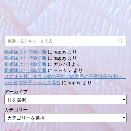
離婚届けと指輪切断
に
happy
より
離婚届けと指輪切断
に
happy
より
離婚届けと指輪切断
に
ガンバ!!
より
離婚届けと指輪切断
に
ヨッサン
より
２才４ヶ月。ダウン症の子供と健常児の子供成長の違い。
わが家の双子ちゃんの場合
に
happy'
より
アーカイブ
カテゴリー