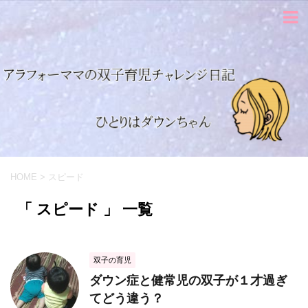
HOME
>
スピード
「 スピード 」 一覧
双子の育児
ダウン症と健常児の双子が１才過ぎ
てどう違う？