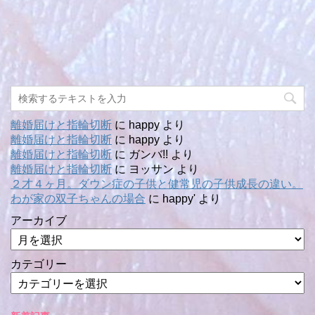
離婚届けと指輪切断
に
happy
より
離婚届けと指輪切断
に
happy
より
離婚届けと指輪切断
に
ガンバ!!
より
離婚届けと指輪切断
に
ヨッサン
より
２才４ヶ月。ダウン症の子供と健常児の子供成長の違い。
わが家の双子ちゃんの場合
に
happy'
より
アーカイブ
カテゴリー