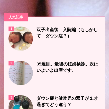
人気記事
1
双子出産後 入院編（もしかし
て ダウン症？）
2
35週目。最後の妊婦検診。次は
いよいよ出産です。
3
ダウン症と健常児の双子が１才
過ぎてどう違う？